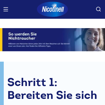
Skip to main content
Bild
PRODUKTE
PRODUKTFINDER
NICHTRAUCHER WERDEN
Schritt 1:
ENTZUGSSYMPTOME
Bereiten Sie sich
FAQs