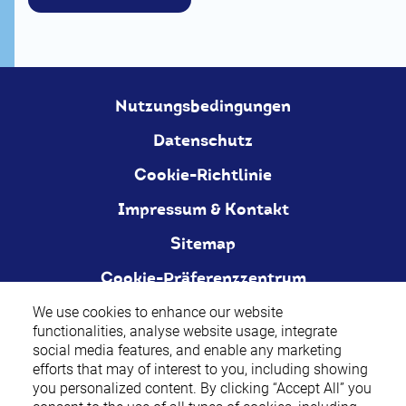
Nutzungsbedingungen
Datenschutz
Cookie-Richtlinie
Impressum & Kontakt
Sitemap
Cookie-Präferenzzentrum
We use cookies to enhance our website
We use cookies to enhance our website
We use cookies to enhance our website
functionalities, analyse website usage, integrate
functionalities, analyse website usage, integrate
functionalities, analyse website usage, integrate
social media features, and enable any marketing
social media features, and enable any marketing
social media features, and enable any marketing
efforts that may of interest to you, including showing
efforts that may of interest to you, including showing
efforts that may of interest to you, including showing
Über Wirkung und mögliche unerwünschte Wirkungen informieren
you personalized content. By clicking “Accept All” you
you personalized content. By clicking “Accept All” you
you personalized content. By clicking “Accept All” you
Gebrauchsinformation, Arzt oder Apotheker.